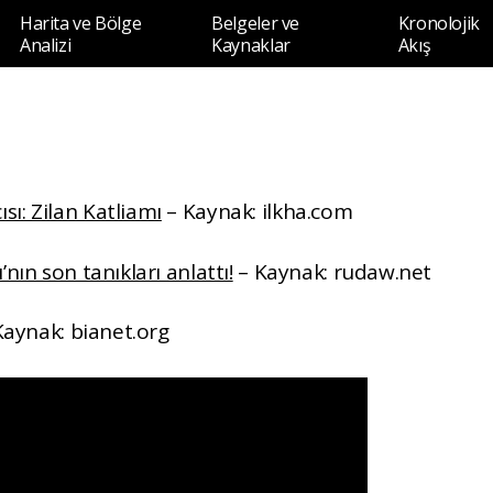
Harita ve Bölge
Belgeler ve
Kronolojik
Analizi
Kaynaklar
Akış
ı: Zilan Katliamı
– Kaynak: ilkha.com
nın son tanıkları anlattı!
– Kaynak: rudaw.net
aynak: bianet.org