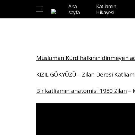
Skip
Ana
Katliamın
to
Menu
sayfa
Hikayesi
main
content
Müslüman Kürd halkının dinmeyen acıs
KIZIL GÖKYÜZÜ – Zilan Deresi Katliamı’
Bir katliamın anatomisi: 1930 Zilan
– K